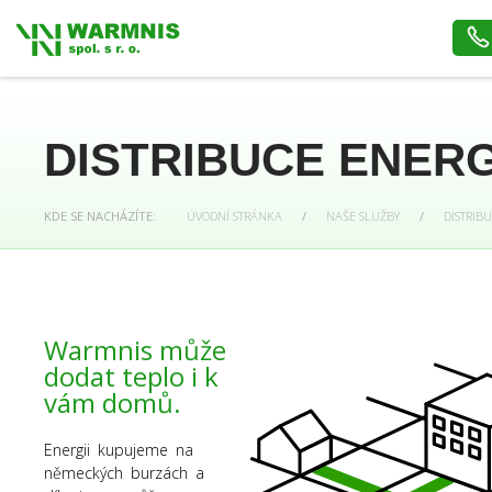
DISTRIBUCE ENERG
KDE SE NACHÁZÍTE:
ÚVODNÍ STRÁNKA
/
NAŠE SLUŽBY
/
DISTRIBU
Warmnis může
dodat teplo i k
vám domů.
Energii kupujeme na
německých burzách a