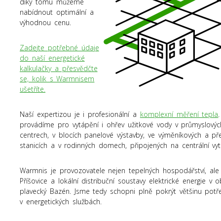
díky tomu můžeme
nabídnout optimální a
výhodnou cenu.
Zadejte potřebné údaje
do naší energetické
kalkulačky a přesvědčte
se, kolik s Warmnisem
ušetříte.
Naší expertizou je i profesionální a
komplexní měření tepla
provádíme pro vytápění i ohřev užitkové vody v průmyslový
centrech, v blocích panelové výstavby, ve výměníkových a př
stanicích a v rodinných domech, připojených na centrální vytá
Warmnis je provozovatele nejen tepelných hospodářství, ale
Příšovice a lokální distribuční soustavy elektrické energie v o
plavecký Bazén. Jsme tedy schopni plně pokrýt většinu potř
v energetických službách.