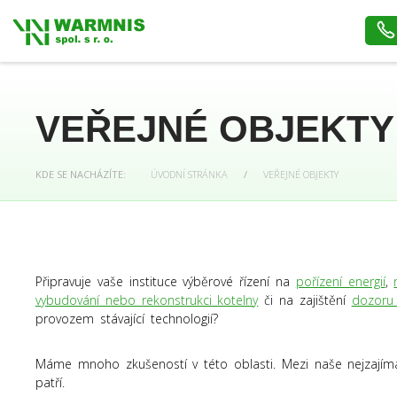
VEŘEJNÉ OBJEKTY
KDE SE NACHÁZÍTE:
ÚVODNÍ STRÁNKA
/
VEŘEJNÉ OBJEKTY
Připravuje vaše instituce výběrové řízení na
pořízení energií
,
vybudování nebo rekonstrukci kotelny
či na zajištění
dozoru 
provozem stávající technologií?
Máme mnoho zkušeností v této oblasti. Mezi naše nejzajíma
patří.