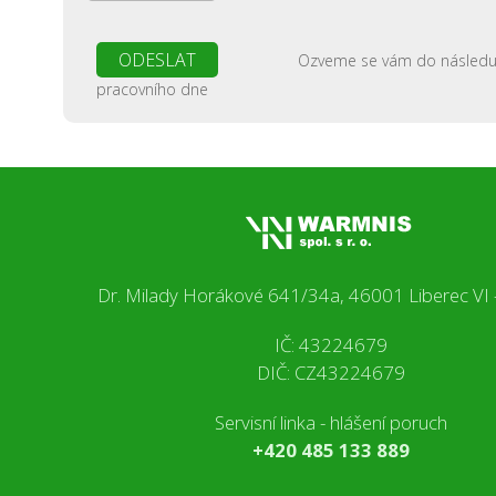
Ozveme se vám do následuj
pracovního dne
Dr. Milady Horákové 641/34a, 46001 Liberec VI 
IČ: 43224679
DIČ: CZ43224679
Servisní linka - hlášení poruch
+420 485 133 889