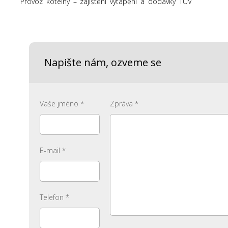
Provoz kotelny – zajištění vytápění a dodávky TUV
Napište nám, ozveme se
Vaše jméno *
Zpráva *
E-mail *
Telefon *